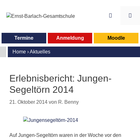
Zum
Inhalt
springen
Me
Termine
Anmeldung
Moodle
Home
›
Aktuelles
Erlebnisbericht: Jungen-
Segeltörn 2014
21. Oktober 2014
von
R. Benny
Auf Jungen-Segeltörn waren in der Woche vor den