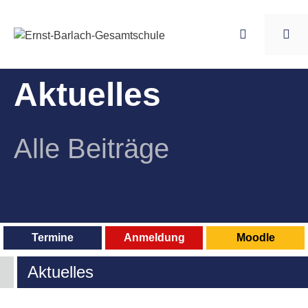
Zum
Inhalt
springen
Me
Aktuelles
Alle Beiträge
Termine
Anmeldung
Moodle
Aktuelles