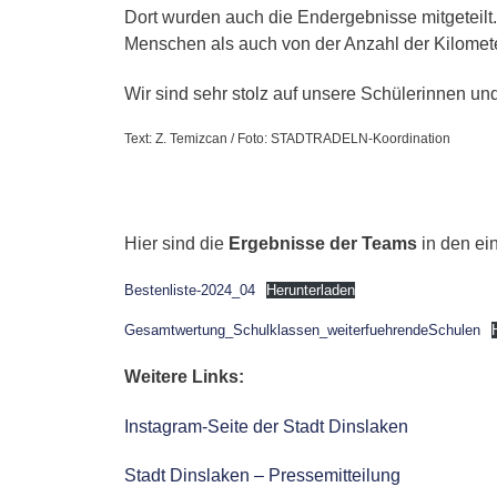
Dort wurden auch die Endergebnisse mitgeteilt
B
Menschen als auch von der Anzahl der Kilomete
K
f
P
Wir sind sehr stolz auf unsere Schülerinnen und
P
L
Text: Z. Temizcan / Foto: STADTRADELN-Koordination
P
P
S
Hier sind die
Ergebnisse der Teams
in den ei
P
L
Bestenliste-2024_04
Herunterladen
P
Gesamtwertung_Schulklassen_weiterfuehrendeSchulen
S
P
Weitere Links:
N
Instagram-Seite der Stadt Dinslaken
Stadt Dinslaken – Pressemitteilung