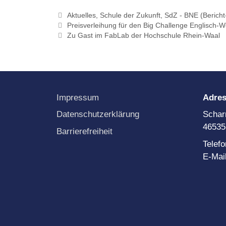
Kategorien
Aktuelles
,
Schule der Zukunft
,
SdZ - BNE (Berich
Preisverleihung für den Big Challenge Englisch-
Zu Gast im FabLab der Hochschule Rhein-Waal
Impressum
Adre
Datenschutzerklärung
Schar
46535
Barrierefreiheit
Telef
E-Mai