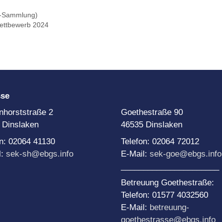
t-Sammlung)
Wettbewerb 2024
sse
nhorststraße 2
Goethestraße 90
 Dinslaken
46535 Dinslaken
on: 02064 41130
Telefon: 02064 72012
l:
sek-sh@ebgs.info
E-Mail:
sek-goe@ebgs.info
______________________
Betreuung Goethestraße:
Telefon: 01577 4032560
E-Mail:
betreuung-
goethestrasse@ebgs.info