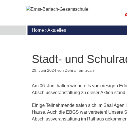
Zum
Inhalt
springen
Home
›
Aktuelles
E
M
G
S
R
B
I
U
U
u
G
S
Stadt- und Schulr
l
S
S
U
N
S
A
I
29. Juni 2024
von
Zehra Temizcan
(
G
T
A
B
D
M
K
Am 06. Juni hatten wir bereits vom riesigen Er
d
G
W
Abschlussveranstaltung zu dieser Aktion stand.
M
I
S
S
A
A
Einige Teilnehmende trafen sich im Saal Agen 
M
G
E
F
Hause. Auch die EBGS war vertreten! Unsere Sc
G
K
o
Abschlussveranstaltung im Rathaus gekommen
m
D
P