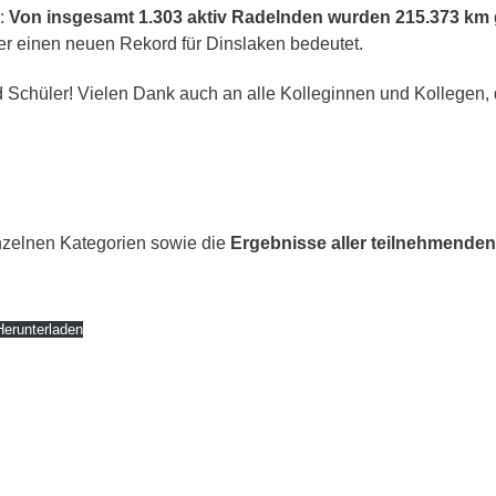
Team Di
Schule
.:
Von insgesamt 1.303 aktiv Radelnden wurden 215.373 km
NE-Themenwoche
Medien
r einen neuen Rekord für Dinslaken bedeutet.
AoA goes Green – Jobs
or Future
rojekttage
 Schüler! Vielen Dank auch an alle Kolleginnen und Kollegen, di
roWo JG 5: Soziales
ernen
roWo JG 6: Sinne
roWo JG 7:
uchtprophylaxe
nzelnen Kategorien sowie die
Ergebnisse aller teilnehmende
roWo JG 8:
ebensplanung
roWo JG 9:
Herunterladen
chülerbetriebspraktikum
roWo JG 10:
ationalsozialismus