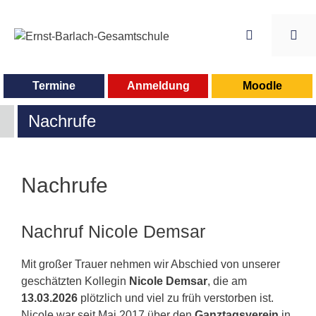
Zum
Inhalt
springen
Me
Termine
Anmeldung
Moodle
Nachrufe
Nachrufe
Nachruf Nicole Demsar
Mit großer Trauer nehmen wir Abschied von unserer
geschätzten Kollegin
Nicole Demsar
, die am
13.03.2026
plötzlich und viel zu früh verstorben ist.
Nicole war seit Mai 2017 über den
Ganztagsverein
in