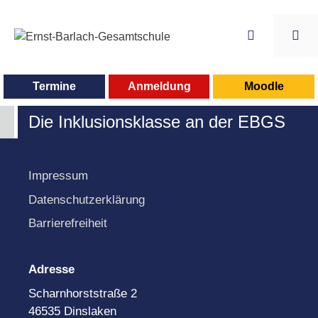
Zum
Inhalt
springen
Me
Termine
Anmeldung
Moodle
Die Inklusionsklasse an der EBGS
Impressum
Datenschutzerklärung
Barrierefreiheit
Adresse
Scharnhorststraße 2
46535 Dinslaken