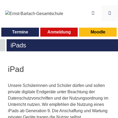
Zum
Inhalt
springen
Me
Termine
Anmeldung
Moodle
iPads
iPad
Unsere Schülerinnen und Schüler dürfen und sollen
private digitale Endgeräte unter Beachtung der
Datenschutzvorschriften und der Nutzungsordnung im
Unterricht nutzen. Wir empfehlen die Nutzung eines
iPads ab Generation 9. Die Anschaffung und Wartung
privater Geräte tragen die Nutzer selbst.