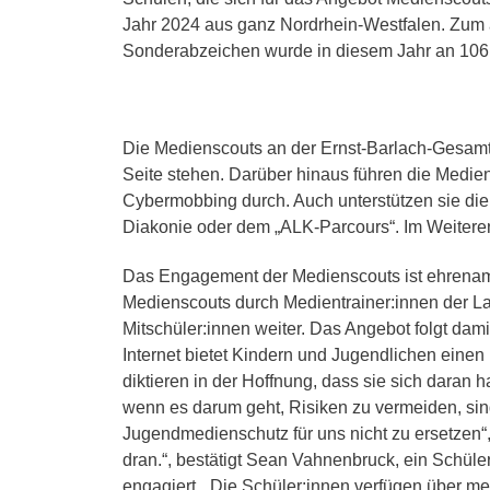
Jahr 2024 aus ganz Nordrhein-Westfalen. Zum 
B
Sonderabzeichen wurde in diesem Jahr an 106
K
f
P
P
L
Die Medienscouts an der Ernst-Barlach-Gesamtsc
P
Seite stehen. Darüber hinaus führen die Medie
Cybermobbing durch. Auch unterstützen sie die 
P
S
Diakonie oder dem „ALK-Parcours“. Im Weiteren
P
L
Das Engagement der Medienscouts ist ehrenamtli
Medienscouts durch Medientrainer:innen der L
P
Mitschüler:innen weiter. Das Angebot folgt dam
S
Internet bietet Kindern und Jugendlichen eine
P
diktieren in der Hoffnung, dass sie sich daran h
N
wenn es darum geht, Risiken zu vermeiden, sin
Jugendmedienschutz für uns nicht zu ersetzen“,
dran.“, bestätigt Sean Vahnenbruck, ein Schüle
engagiert. „Die Schüler:innen verfügen über me