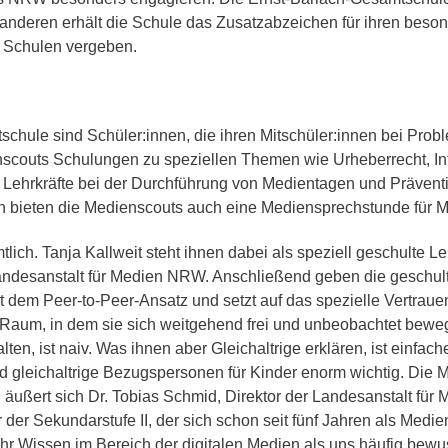
Team Di
Schule
anderen erhält die Schule das Zusatzabzeichen für ihren bes
NE-Themenwoche
Medien
 Schulen vergeben.
AoA goes Green – Jobs
or Future
rojekttage
roWo JG 5: Soziales
ernen
hule sind Schüler:innen, die ihren Mitschüler:innen bei Proble
roWo JG 6: Sinne
nscouts Schulungen zu speziellen Themen wie Urheberrecht, Int
Lehrkräfte bei der Durchführung von Medientagen und Prävention
roWo JG 7:
uchtprophylaxe
 bieten die Medienscouts auch eine Mediensprechstunde für Mi
roWo JG 8:
ebensplanung
ch. Tanja Kallweit steht ihnen dabei als speziell geschulte Le
andesanstalt für Medien NRW. Anschließend geben die geschult
roWo JG 9:
it dem Peer-to-Peer-Ansatz und setzt auf das spezielle Vertraue
chülerbetriebspraktikum
n Raum, in dem sie sich weitgehend frei und unbeobachtet bewe
roWo JG 10:
alten, ist naiv. Was ihnen aber Gleichaltrige erklären, ist einf
ationalsozialismus
d gleichaltrige Bezugspersonen für Kinder enorm wichtig. Die
 äußert sich Dr. Tobias Schmid, Direktor der Landesanstalt für
r der Sekundarstufe II, der sich schon seit fünf Jahren als Med
hr Wissen im Bereich der digitalen Medien als uns häufig bewus