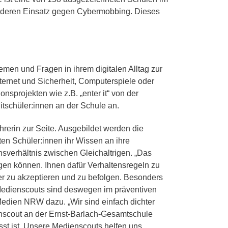
gitales
onderen Einsatz gegen Cybermobbing. Dieses
scouts
men und Fragen in ihrem digitalen Alltag zur
ernet und Sicherheit, Computerspiele oder
sprojekten wie z.B. „enter it“ von der
tschüler:innen an der Schule an.
hrerin zur Seite. Ausgebildet werden die
en Schüler:innen ihr Wissen an ihre
nsverhältnis zwischen Gleichaltrigen. „Das
gen können. Ihnen dafür Verhaltensregeln zu
acher zu akzeptieren und zu befolgen. Besonders
 Medienscouts sind deswegen im präventiven
 Medien NRW dazu. „Wir sind einfach dichter
ienscout an der Ernst-Barlach-Gesamtschule
st ist. Unsere Medienscouts helfen uns,