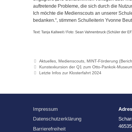
auftretende Probleme, die sich durch die Nutzu
Ich möchte die Medienscouts an unserer Schule
bedanken.“, stimmen Schulleiterin Yvonne Beut
Text: Tanja Kallweit / Foto: Sean Vahnenbruck (Schüler der EF
Kategorien
Aktuelles
,
Medienscouts
,
MINT-Förderung (Beric
Kunstexkursion der Q1 zum Otto-Pankok-Museu
Letzte Infos zur Klosterfahrt 2024
Impressum
Adre
Datenschutzerklärung
Schar
46535
Barrierefreiheit