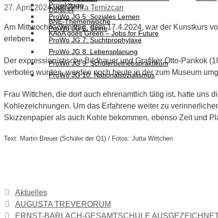
Projekttage
27. April 2024
von
Zehra Temizcan
DüNe44
ProWo JG 5: Soziales Lernen
BNE-Themenwoche
Am Mittwochnachmittag, dem 17.4.2024, war der Kunstkurs v
ProWo JG 6: Sinne
KAoA goes Green – Jobs for Future
erleben.
ProWo JG 7: Suchtprophylaxe
ProWo JG 8: Lebensplanung
Der expressionistische Bildhauer und Grafiker Otto-Pankok (
ProWo JG 9: Schülerbetriebspraktikum
verboten wurden, werden noch heute in der zum Museum umgeb
ProWo JG 10: Nationalsozialismus
Frau Wittchen, die dort auch ehrenamtlich tätig ist, hatte uns 
Kohlezeichnungen. Um das Erfahrene weiter zu verinnerlichen,
Skizzenpapier als auch Kohle bekommen, ebenso Zeit und Plä
Text: Martin Breuer (Schüler der Q1) / Fotos: Jutta Wittchen
Kategorien
Aktuelles
AUGUSTA TREVERORUM
ERNST-BARLACH-GESAMTSCHULE AUSGEZEICHNET