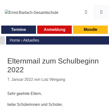
Zum
Inhalt
springen
Me
Termine
Anmeldung
Moodle
Home
›
Aktuelles
Elternmail zum Schulbeginn
2022
7. Januar 2022
von
Lutz Weigang
Sehr geehrte Eltern,
liebe Schülerinnen und Schüler,