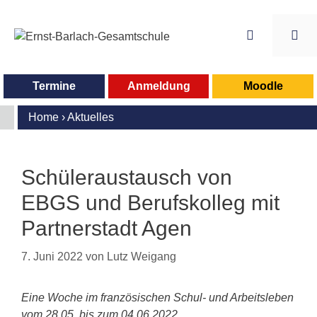
Zum
Inhalt
springen
Me
Termine
Anmeldung
Moodle
Home
›
Aktuelles
Schüleraustausch von
EBGS und Berufskolleg mit
Partnerstadt Agen
7. Juni 2022
von
Lutz Weigang
Eine Woche im französischen Schul- und Arbeitsleben
vom 28.05. bis zum 04.06.2022