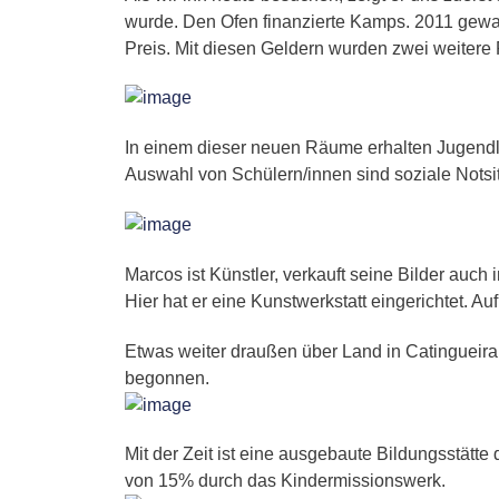
wurde. Den Ofen finanzierte Kamps. 2011 gewa
B
Preis. Mit diesen Geldern wurden zwei weiter
K
f
P
P
L
In einem dieser neuen Räume erhalten Jugendli
P
Auswahl von Schülern/innen sind soziale Notsi
P
S
P
Marcos ist Künstler, verkauft seine Bilder auch 
L
Hier hat er eine Kunstwerkstatt eingerichtet. 
P
S
Etwas weiter draußen über Land in Catingueira 
P
begonnen.
N
Mit der Zeit ist eine ausgebaute Bildungsstätt
von 15% durch das Kindermissionswerk.