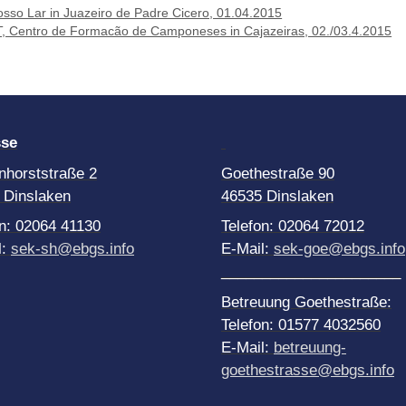
osso Lar in Juazeiro de Padre Cicero, 01.04.2015
T, Centro de Formacão de Camponeses in Cajazeiras, 02./03.4.2015
sse
nhorststraße 2
Goethestraße 90
 Dinslaken
46535 Dinslaken
on: 02064 41130
Telefon: 02064 72012
l:
sek-sh@ebgs.info
E-Mail:
sek-goe@ebgs.info
______________________
Betreuung Goethestraße:
Telefon: 01577 4032560
E-Mail:
betreuung-
goethestrasse@ebgs.info