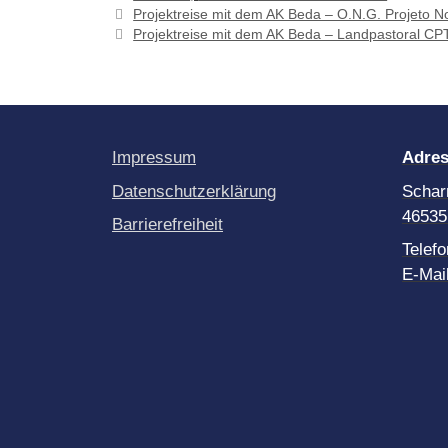
Projektreise mit dem AK Beda – O.N.G. Projeto N
Projektreise mit dem AK Beda – Landpastoral CP
Impressum
Adre
Datenschutzerklärung
Schar
46535
Barrierefreiheit
Telef
E-Mai