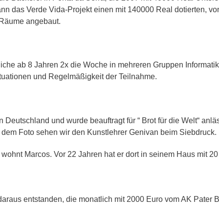
Team Di
Schule
nn das Verde Vida-Projekt einen mit 140000 Real dotierten, v
NE-Themenwoche
Medien
e Räume angebaut.
AoA goes Green – Jobs
or Future
rojekttage
roWo JG 5: Soziales
ernen
che ab 8 Jahren 2x die Woche in mehreren Gruppen Informatiku
roWo JG 6: Sinne
tuationen und Regelmäßigkeit der Teilnahme.
roWo JG 7:
uchtprophylaxe
roWo JG 8:
in Deutschland und wurde beauftragt für “ Brot für die Welt“ anl
ebensplanung
Auf dem Foto sehen wir den Kunstlehrer Genivan beim Siebdruck.
roWo JG 9:
chülerbetriebspraktikum
wohnt Marcos. Vor 22 Jahren hat er dort in seinem Haus mit 20 
roWo JG 10:
ationalsozialismus
e daraus entstanden, die monatlich mit 2000 Euro vom AK Pater B