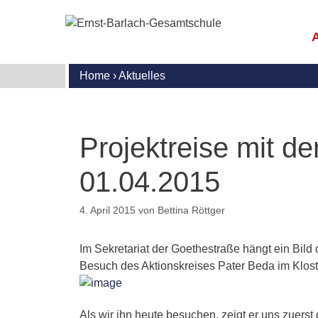
Zum
Inhalt
springen
Home
›
Aktuelles
E
M
G
S
R
B
I
U
U
u
G
S
Projektreise mit d
l
S
S
U
N
S
A
01.04.2015
I
(
G
T
A
B
D
M
K
4. April 2015
von
Bettina Röttger
d
G
W
M
I
S
S
A
Im Sekretariat der Goethestraße hängt ein Bild
A
Besuch des Aktionskreises Pater Beda im Klost
M
G
E
F
G
K
o
m
D
P
Als wir ihn heute besuchen, zeigt er uns zuers