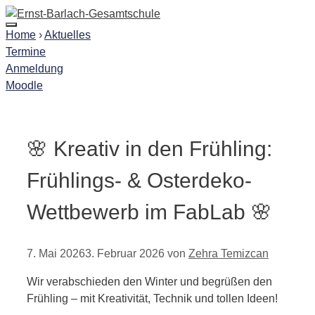
Zum
Inhalt
Menü
Home
›
Aktuelles
springen
Termine
Anmeldung
Moodle
🌸 Kreativ in den Frühling:
Frühlings- & Osterdeko-
Wettbewerb im FabLab 🌸
7. Mai 2026
3. Februar 2026
von
Zehra Temizcan
Wir verabschieden den Winter und begrüßen den
Frühling – mit Kreativität, Technik und tollen Ideen!