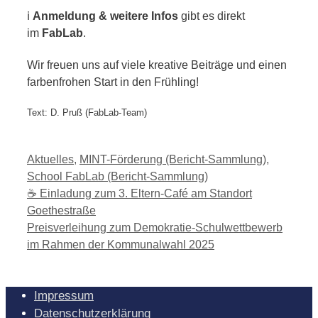
ℹ️
Anmeldung & weitere Infos
gibt es direkt
im
FabLab
.
Wir freuen uns auf viele kreative Beiträge und einen
farbenfrohen Start in den Frühling!
Text: D. Pruß (FabLab-Team)
Kategorien
Aktuelles
,
MINT-Förderung (Bericht-Sammlung)
,
School FabLab (Bericht-Sammlung)
☕ Einladung zum 3. Eltern-Café am Standort
Goethestraße
Preisverleihung zum Demokratie-Schulwettbewerb
im Rahmen der Kommunalwahl 2025
Impressum
Datenschutzerklärung