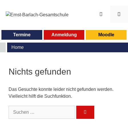
Zum
Inhalt
springen
Me
Termine
Anmeldung
Moodle
Home
Nichts gefunden
Das Gesuchte konnte leider nicht gefunden werden.
Vielleicht hilft die Suchfunktion.
Suchen
nach: