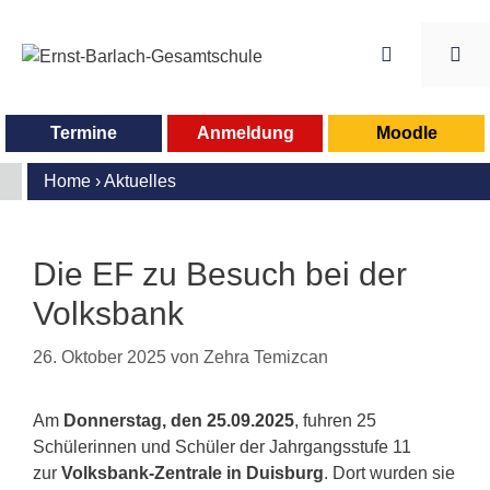
Zum
Inhalt
springen
Me
Termine
Anmeldung
Moodle
Home
›
Aktuelles
Die EF zu Besuch bei der
Volksbank
26. Oktober 2025
von
Zehra Temizcan
Am
Donnerstag, den 25.09.2025
, fuhren 25
Schülerinnen und Schüler der Jahrgangsstufe 11
zur
Volksbank-Zentrale in Duisburg
. Dort wurden sie