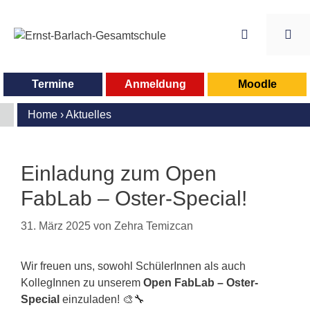
Zum
Inhalt
springen
Me
Termine
Anmeldung
Moodle
Home
›
Aktuelles
Einladung zum Open
FabLab – Oster-Special!
31. März 2025
von
Zehra Temizcan
Wir freuen uns, sowohl SchülerInnen als auch
KollegInnen zu unserem
Open FabLab – Oster-
Special
einzuladen! 🎨🔧