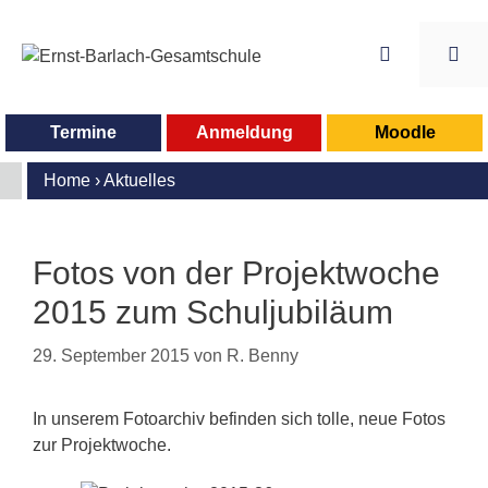
Zum
Inhalt
springen
Me
Termine
Anmeldung
Moodle
Home
›
Aktuelles
Fotos von der Projektwoche
2015 zum Schuljubiläum
29. September 2015
von
R. Benny
In unserem Fotoarchiv befinden sich tolle, neue Fotos
zur Projektwoche.