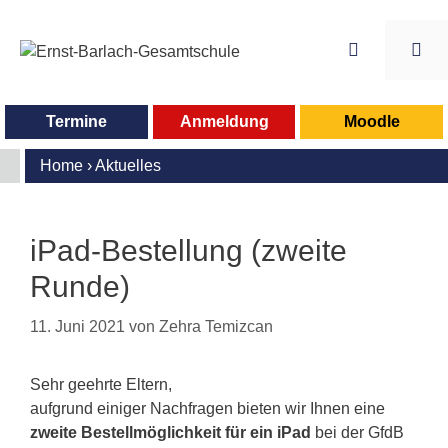
Zum
Inhalt
springen
Me
Termine
Anmeldung
Moodle
Home
›
Aktuelles
iPad-Bestellung (zweite
Runde)
11. Juni 2021
von
Zehra Temizcan
Sehr geehrte Eltern,
aufgrund einiger Nachfragen bieten wir Ihnen eine
zweite Bestellmöglichkeit
für ein iPad
bei der GfdB