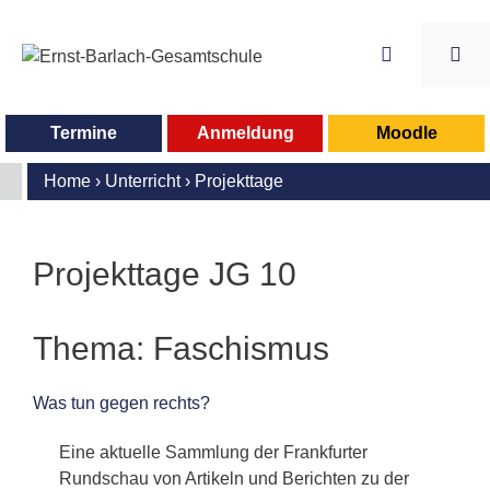
Zum
Inhalt
springen
Me
Termine
Anmeldung
Moodle
Home
›
Unterricht
›
Projekttage
Projekttage JG 10
Thema: Faschismus
Was tun gegen rechts?
Eine aktuelle Sammlung der Frankfurter
Rundschau von Artikeln und Berichten zu der