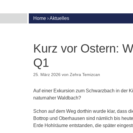
B
K
Home
›
Aktuelles
f
P
P
L
Kurz vor Ostern: W
P
P
Q1
S
P
25. März 2026
von
Zehra Temizcan
L
P
S
Auf einer Exkursion zum Schwarzbach in der Kir
naturnaher Waldbach?
P
N
Schon auf dem Weg dorthin wurde klar, dass die 
Bottrop und Oberhausen sind nämlich bis heute
Erde Hohlräume entstanden, die später eingest