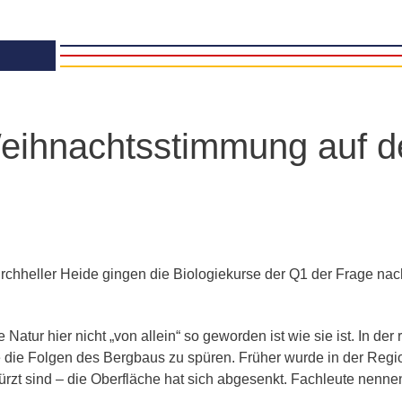
Team Di
Schule
NE-Themenwoche
Medien
AoA goes Green – Jobs
or Future
rojekttage
roWo JG 5: Soziales
ernen
eihnachtsstimmung auf de
roWo JG 6: Sinne
roWo JG 7:
uchtprophylaxe
roWo JG 8:
ebensplanung
roWo JG 9:
chülerbetriebspraktikum
chheller Heide gingen die Biologiekurse der Q1 der Frage nach
roWo JG 10:
ationalsozialismus
Natur hier nicht „von allein“ so geworden ist wie sie ist. In de
 die Folgen des Bergbaus zu spüren. Früher wurde in der Regio
ürzt sind – die Oberfläche hat sich abgesenkt. Fachleute nenn