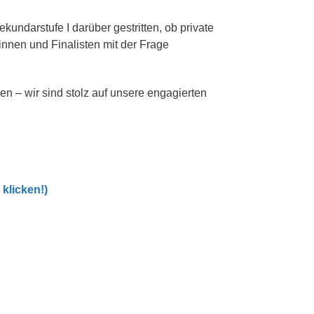
gitales
scouts
undarstufe I darüber gestritten, ob private
tinnen und Finalisten mit der Frage
n – wir sind stolz auf unsere engagierten
 klicken!)