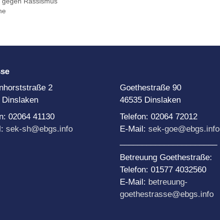
m gegen Rassismus
he
sse
nhorststraße 2
Goethestraße 90
 Dinslaken
46535 Dinslaken
on: 02064 41130
Telefon: 02064 72012
l:
sek-sh@ebgs.info
E-Mail:
sek-goe@ebgs.info
______________________
Betreuung Goethestraße:
Telefon: 01577 4032560
E-Mail:
betreuung-
goethestrasse@ebgs.info