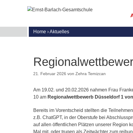
Zum
Inhalt
springen
Home
›
Aktuelles
E
M
G
S
R
B
I
U
U
u
G
S
Regionalwettbewerb
l
S
S
U
N
S
A
I
21. Februar 2026
von
Zehra Temizcan
(
G
T
A
B
D
M
K
Am 19.02. und 20.02.2026 nahmen Frau Franke
d
G
W
10 am
Regionalwettbewerb Düsseldorf 1 von
M
I
S
S
A
A
Bereits im Vorentscheid stellten die Teilnehmen
M
G
E
F
z.B. ChatGPT, in der Oberstufe bei Abschlusspr
G
K
o
auf allen öffentlichen Plätzen unserer Region
m
D
P
Mal mit, oder trugen als Zeitwächter zum reib