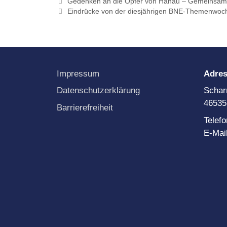
Gedenken an die Opfer von Hanau – Gemeinsa
Eindrücke von der diesjährigen BNE-Themenwoc
Impressum
Adre
Datenschutzerklärung
Schar
46535
Barrierefreiheit
Telef
E-Mai