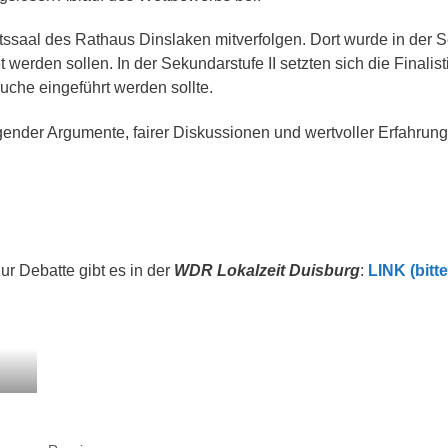
Team Di
Schule
NE-Themenwoche
Medien
ssaal des Rathaus Dinslaken mitverfolgen. Dort wurde in der Sek
AoA goes Green – Jobs
t werden sollen. In der Sekundarstufe II setzten sich die Finalis
or Future
rojekttage
uche eingeführt werden sollte.
roWo JG 5: Soziales
ernen
nder Argumente, fairer Diskussionen und wertvoller Erfahrunge
roWo JG 6: Sinne
roWo JG 7:
uchtprophylaxe
roWo JG 8:
ebensplanung
r Debatte gibt es in der
WDR Lokalzeit
Duisburg
:
LINK (bitte
roWo JG 9:
chülerbetriebspraktikum
roWo JG 10:
ationalsozialismus