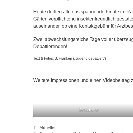
B
Heute durften alle das spannende Finale im Rat
K
Gärten verpflichtend insektenfreundlich gestalte
f
P
auseinander, ob eine Kontaktgebühr für Arztbes
P
L
Zwei abwechslungsreiche Tage voller überzeuge
P
Debattierenden!
P
Text & Fotos: S. Franken („Jugend debattiert“)
S
P
L
Weitere Impressionen und einen Videobeitrag zu
P
S
P
N
Screenshot
Kategorien
Aktuelles