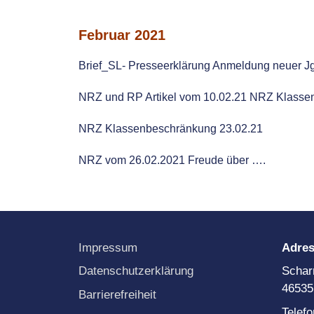
B
Februar 2021
K
f
P
Brief_SL- Presseerklärung Anmeldung neuer Jg
P
L
NRZ und RP Artikel vom 10.02.21
NRZ Klassen
P
NRZ Klassenbeschränkung 23.02.21
P
S
NRZ vom 26.02.2021 Freude über ….
P
L
P
S
P
N
Impressum
Adre
Datenschutzerklärung
Schar
46535
Barrierefreiheit
Telef