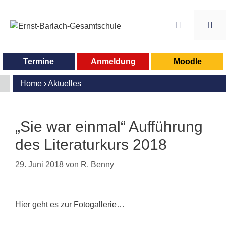
Zum
Inhalt
springen
Me
Termine
Anmeldung
Moodle
Home
›
Aktuelles
„Sie war einmal“ Aufführung
des Literaturkurs 2018
29. Juni 2018
von
R. Benny
Hier geht es zur Fotogallerie…