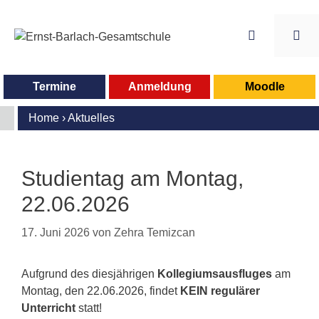
Zum
Inhalt
springen
Me
Termine
Anmeldung
Moodle
Home
›
Aktuelles
Studientag am Montag,
22.06.2026
17. Juni 2026
von
Zehra Temizcan
Aufgrund des diesjährigen
Kollegiumsausfluges
am
Montag, den 22.06.2026, findet
KEIN regulärer
Unterricht
statt!