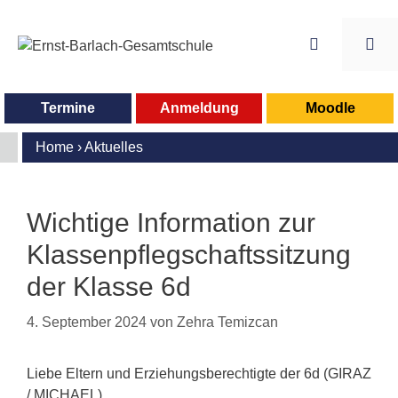
Zum
Inhalt
springen
Me
Termine
Anmeldung
Moodle
Home
›
Aktuelles
Wichtige Information zur
Klassenpflegschaftssitzung
der Klasse 6d
4. September 2024
von
Zehra Temizcan
Liebe Eltern und Erziehungsberechtigte der 6d (GIRAZ
/ MICHAEL),