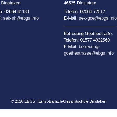
Team Di
Schule
 Dinslaken
46535 Dinslaken
NE-Themenwoche
Medien
on: 02064 41130
Telefon: 02064 72012
AoA goes Green – Jobs
l:
sek-sh@ebgs.info
E-Mail:
sek-goe@ebgs.info
or Future
rojekttage
______________________
roWo JG 5: Soziales
ernen
Betreuung Goethestraße:
Telefon: 01577 4032560
roWo JG 6: Sinne
E-Mail:
betreuung-
roWo JG 7:
goethestrasse@ebgs.info
uchtprophylaxe
roWo JG 8:
ebensplanung
roWo JG 9:
chülerbetriebspraktikum
roWo JG 10:
ationalsozialismus
© 2026 EBGS | Ernst-Barlach-Gesamtschule Dinslaken