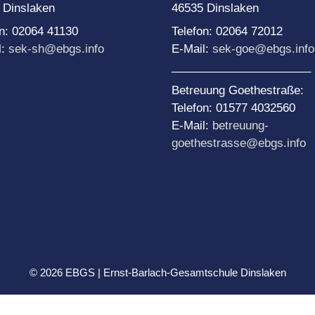
Team Di
Schule
 Dinslaken
46535 Dinslaken
NE-Themenwoche
Medien
on: 02064 41130
Telefon: 02064 72012
AoA goes Green – Jobs
l:
sek-sh@ebgs.info
E-Mail:
sek-goe@ebgs.info
or Future
rojekttage
______________________
roWo JG 5: Soziales
ernen
Betreuung Goethestraße:
Telefon: 01577 4032560
roWo JG 6: Sinne
E-Mail:
betreuung-
roWo JG 7:
goethestrasse@ebgs.info
uchtprophylaxe
roWo JG 8:
ebensplanung
roWo JG 9:
chülerbetriebspraktikum
roWo JG 10:
ationalsozialismus
© 2026 EBGS | Ernst-Barlach-Gesamtschule Dinslaken