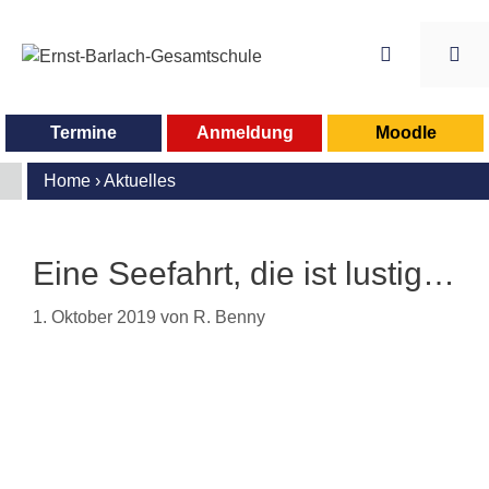
Zum
Inhalt
springen
Me
Termine
Anmeldung
Moodle
Home
›
Aktuelles
Eine Seefahrt, die ist lustig…
1. Oktober 2019
von
R. Benny