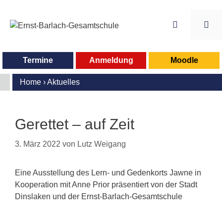
Zum
Inhalt
springen
Me
Termine
Anmeldung
Moodle
Home
›
Aktuelles
Gerettet – auf Zeit
3. März 2022
von
Lutz Weigang
Eine Ausstellung des Lern- und Gedenkorts Jawne in
Kooperation mit Anne Prior präsentiert von der Stadt
Dinslaken und der Ernst-Barlach-Gesamtschule