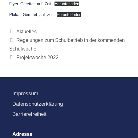
Flyer_Gerettet_auf_Zeit
Herunterladen
Plakat_Gerettet_auf_zeit
Herunterladen
Kategorien
Aktuelles
Regelungen zum Schulbetrieb in der kommenden
Schulwoche
Projektwoche 2022
Impressum
Datenschutzerklärung
Barrierefreiheit
Adresse