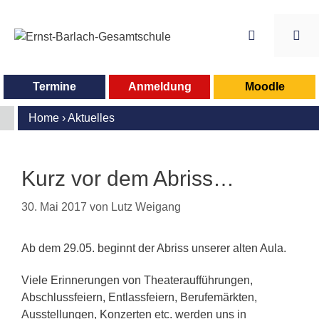
Zum
Inhalt
springen
Me
Termine
Anmeldung
Moodle
Home
›
Aktuelles
Kurz vor dem Abriss…
30. Mai 2017
von
Lutz Weigang
Ab dem 29.05. beginnt der Abriss unserer alten Aula.
Viele Erinnerungen von Theateraufführungen,
Abschlussfeiern, Entlassfeiern, Berufemärkten,
Ausstellungen, Konzerten etc. werden uns in