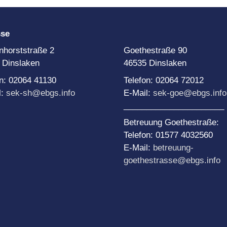
Team Di
Schule
NE-Themenwoche
Medien
AoA goes Green – Jobs
sse
or Future
rojekttage
nhorststraße 2
Goethestraße 90
roWo JG 5: Soziales
 Dinslaken
46535 Dinslaken
ernen
roWo JG 6: Sinne
on: 02064 41130
Telefon: 02064 72012
l:
sek-sh@ebgs.info
E-Mail:
sek-goe@ebgs.info
roWo JG 7:
uchtprophylaxe
______________________
roWo JG 8:
Betreuung Goethestraße:
ebensplanung
Telefon: 01577 4032560
roWo JG 9:
E-Mail:
betreuung-
chülerbetriebspraktikum
goethestrasse@ebgs.info
roWo JG 10:
ationalsozialismus