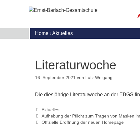
Zum
Inhalt
springen
Home
›
Aktuelles
E
M
G
S
R
B
I
U
U
u
G
S
Literaturwoche
l
S
S
U
N
S
A
I
16. September 2021
von
Lutz Weigang
(
G
T
A
B
D
M
K
Die diesjährige Literaturwoche an der EBGS fin
d
G
W
M
I
S
S
A
Kategorien
Aktuelles
A
Aufhebung der Pflicht zum Tragen von Masken i
M
G
E
Offizielle Eröffnung der neuen Homepage
F
G
K
o
m
D
P