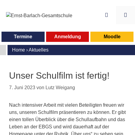
Zum
Inhalt
springen
Me
Termine
Anmeldung
Moodle
Home
›
Aktuelles
Unser Schulfilm ist fertig!
7. Juni 2023
von
Lutz Weigang
Nach intensiver Arbeit mit vielen Beteiligten freuen wir
uns, unseren Schulfilm präsentieren zu können. Er gibt
einen tollen Überblick über die Schullaufbahn und das
Leben an der EBGS und wird dauerhaft auf der
Homepage unter der Rubrik „Über uns“ zu sehen sein.