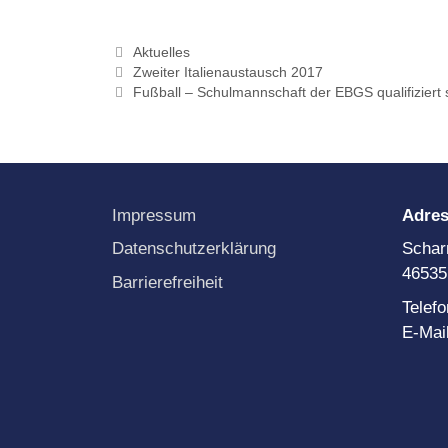
Kategorien
Aktuelles
Zweiter Italienaustausch 2017
Fußball – Schulmannschaft der EBGS qualifiziert 
Impressum
Adre
Datenschutzerklärung
Schar
46535
Barrierefreiheit
Telef
E-Mai