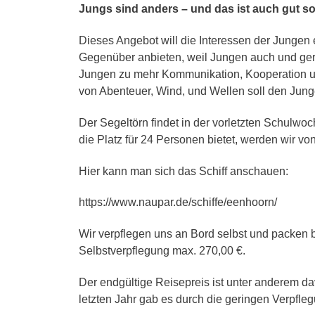
Jungs sind anders – und das ist auch gut so
B
K
Dieses Angebot will die Interessen der Jungen
f
P
Gegenüber anbieten, weil Jungen auch und gera
Jungen zu mehr Kommunikation, Kooperation un
P
L
von Abenteuer, Wind, und Wellen soll den Junge
P
Der Segeltörn findet in der vorletzten Schulw
P
die Platz für 24 Personen bietet, werden wir 
S
P
Hier kann man sich das Schiff anschauen:
L
P
https://www.naupar.de/schiffe/eenhoorn/
S
P
Wir verpflegen uns an Bord selbst und packen b
N
Selbstverpflegung max. 270,00 €.
Der endgültige Reisepreis ist unter anderem da
letzten Jahr gab es durch die geringen Verpfle