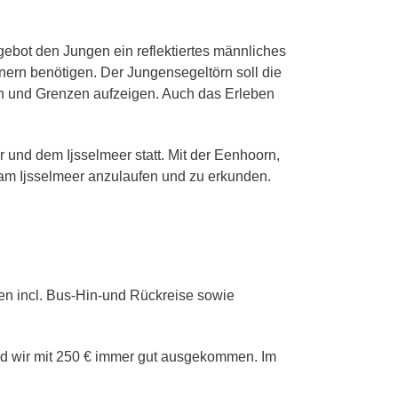
gitales
scouts
ebot den Jungen ein reflektiertes männliches
ern benötigen. Der Jungensegeltörn soll die
n und Grenzen aufzeigen. Auch das Erleben
und dem Ijsselmeer statt. Mit der Eenhoorn,
 am Ijsselmeer anzulaufen und zu erkunden.
gen incl. Bus-Hin-und Rückreise sowie
ind wir mit 250 € immer gut ausgekommen. Im