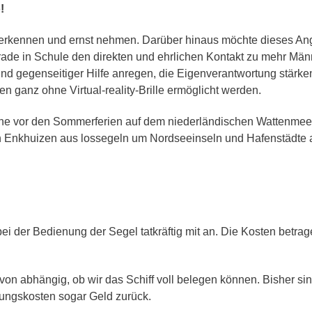
Team Di
Schule
!
NE-Themenwoche
Medien
AoA goes Green – Jobs
 erkennen und ernst nehmen. Darüber hinaus möchte dieses Ang
or Future
rojekttage
de in Schule den direkten und ehrlichen Kontakt zu mehr Männ
d gegenseitiger Hilfe anregen, die Eigenverantwortung stärke
roWo JG 5: Soziales
ernen
n ganz ohne Virtual-reality-Brille ermöglicht werden.
roWo JG 6: Sinne
oche vor den Sommerferien auf dem niederländischen Wattenmeer 
roWo JG 7:
von Enkhuizen aus lossegeln um Nordseeinseln und Hafenstädte
uchtprophylaxe
roWo JG 8:
ebensplanung
roWo JG 9:
chülerbetriebspraktikum
roWo JG 10:
ei der Bedienung der Segel tatkräftig mit an. Die Kosten betra
ationalsozialismus
von abhängig, ob wir das Schiff voll belegen können. Bisher s
gungskosten sogar Geld zurück.