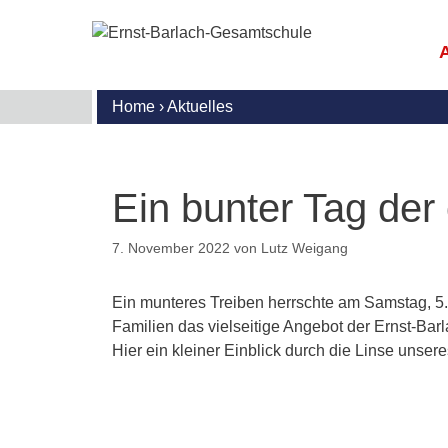
Zum
Inhalt
springen
Home
›
Aktuelles
E
M
G
S
R
B
I
U
U
u
G
S
Ein bunter Tag der
l
S
S
U
N
S
A
I
7. November 2022
von
Lutz Weigang
(
G
T
A
B
D
M
K
Ein munteres Treiben herrschte am Samstag, 5.
d
G
W
Familien das vielseitige Angebot der Ernst-Ba
M
I
S
S
A
Hier ein kleiner Einblick durch die Linse unser
A
M
G
E
F
G
K
o
m
D
P