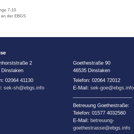
Team Di
Schule
NE-Themenwoche
änge 7-10
Medien
AoA goes Green – Jobs
n an der EBGS
or Future
rojekttage
roWo JG 5: Soziales
ernen
roWo JG 6: Sinne
sse
roWo JG 7:
uchtprophylaxe
nhorststraße 2
Goethestraße 90
 Dinslaken
46535 Dinslaken
roWo JG 8:
ebensplanung
on: 02064 41130
Telefon: 02064 72012
roWo JG 9:
l:
sek-sh@ebgs.info
E-Mail:
sek-goe@ebgs.info
chülerbetriebspraktikum
______________________
roWo JG 10:
ationalsozialismus
Betreuung Goethestraße:
Telefon: 01577 4032560
E-Mail:
betreuung-
goethestrasse@ebgs.info