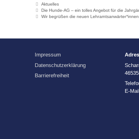
Kategorien
Aktuelles
B
Die Hunde-AG – ein tolles Angebot für die Jahrg
K
Wir begrüßen die neuen Lehramtsanwärter*inne
f
P
P
L
P
Impressum
Adre
P
S
Datenschutzerklärung
Schar
46535
P
Barrierefreiheit
L
Telef
P
E-Mai
S
P
N