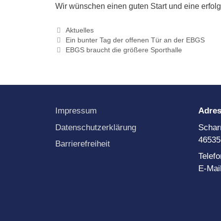
Wir wünschen einen guten Start und eine erfolg
B
K
Kategorien
Aktuelles
f
P
Ein bunter Tag der offenen Tür an der EBGS
EBGS braucht die größere Sporthalle
P
L
P
P
S
Impressum
Adre
P
L
Datenschutzerklärung
Schar
46535
P
Barrierefreiheit
S
Telef
P
E-Mai
N