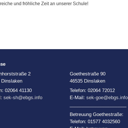
Team Di
Schule
reiche und fröhliche Zeit an unserer Schule!
NE-Themenwoche
Medien
AoA goes Green – Jobs
or Future
rojekttage
roWo JG 5: Soziales
ernen
roWo JG 6: Sinne
roWo JG 7:
uchtprophylaxe
sse
roWo JG 8:
ebensplanung
nhorststraße 2
Goethestraße 90
 Dinslaken
46535 Dinslaken
roWo JG 9:
chülerbetriebspraktikum
on: 02064 41130
Telefon: 02064 72012
roWo JG 10:
l:
sek-sh@ebgs.info
E-Mail:
sek-goe@ebgs.info
ationalsozialismus
______________________
Betreuung Goethestraße:
Telefon: 01577 4032560