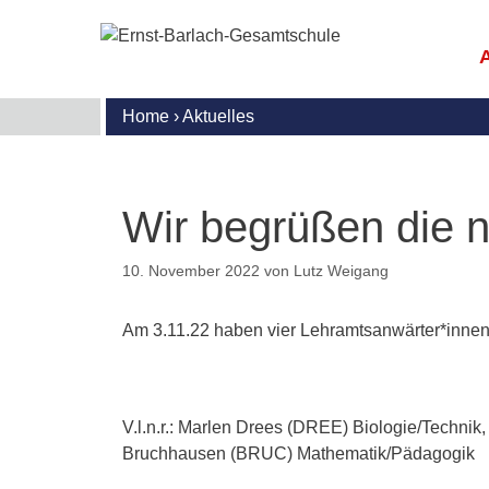
Zum
Inhalt
springen
Home
›
Aktuelles
E
M
G
S
R
B
I
U
U
u
G
S
Wir begrüßen die 
l
S
S
U
N
S
A
I
10. November 2022
von
Lutz Weigang
(
G
T
A
B
D
M
K
Am 3.11.22 haben vier Lehramtsanwärter*innen 
d
G
W
M
I
S
S
A
A
M
G
E
V.l.n.r.: Marlen Drees (DREE) Biologie/Techn
F
G
K
o
Bruchhausen (BRUC) Mathematik/Pädagogik
m
D
P