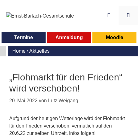
Zum
Inhalt
springen
Me
Termine
Anmeldung
Moodle
Home
›
Aktuelles
„Flohmarkt für den Frieden“
wird verschoben!
20. Mai 2022
von
Lutz Weigang
Aufgrund der heutigen Wetterlage wird der Flohmarkt
für den Frieden verschoben, vermutlich auf den
20.6.22 zur selben Uhrzeit. Infos folgen!