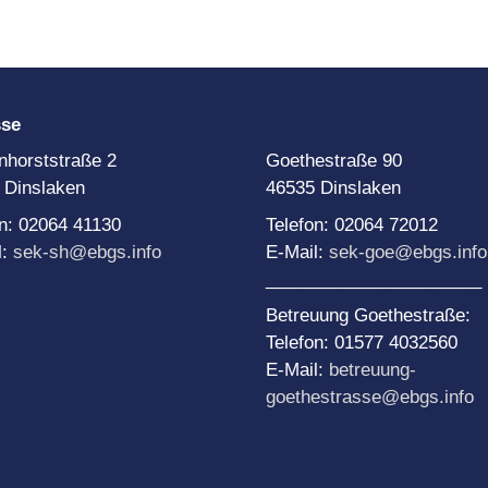
Team Di
Schule
NE-Themenwoche
Medien
AoA goes Green – Jobs
or Future
rojekttage
roWo JG 5: Soziales
sse
ernen
nhorststraße 2
Goethestraße 90
roWo JG 6: Sinne
 Dinslaken
46535 Dinslaken
roWo JG 7:
uchtprophylaxe
on: 02064 41130
Telefon: 02064 72012
l:
sek-sh@ebgs.info
E-Mail:
sek-goe@ebgs.info
roWo JG 8:
ebensplanung
______________________
roWo JG 9:
Betreuung Goethestraße:
chülerbetriebspraktikum
Telefon: 01577 4032560
roWo JG 10:
E-Mail:
betreuung-
ationalsozialismus
goethestrasse@ebgs.info