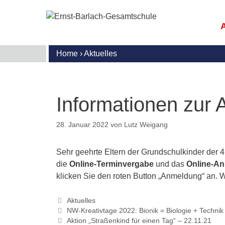
Zum
Inhalt
springen
Home
›
Aktuelles
E
M
G
S
R
B
I
U
U
u
G
S
Informationen zur
l
S
S
U
N
S
A
I
28. Januar 2022
von
Lutz Weigang
(
G
T
A
B
D
M
K
Sehr geehrte Eltern der Grundschulkinder der 4
d
G
W
die
Online-Terminvergabe
und das
Online-An
M
I
S
S
A
klicken Sie den roten Button „Anmeldung“ an. We
A
M
G
E
F
Kategorien
Aktuelles
G
K
o
NW-Kreativtage 2022: Bionik = Biologie + Technik
m
D
Aktion „Straßenkind für einen Tag“ – 22.11.21
P