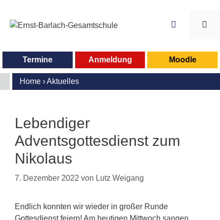
Zum
Inhalt
springen
Me
Termine
Anmeldung
Moodle
Home
›
Aktuelles
Lebendiger
Adventsgottesdienst zum
Nikolaus
7. Dezember 2022
von
Lutz Weigang
Endlich konnten wir wieder in großer Runde
Gottesdienst feiern! Am heutigen Mittwoch sangen,