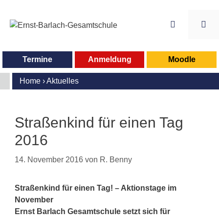
Zum
Inhalt
springen
Me
Termine
Anmeldung
Moodle
Home
›
Aktuelles
Straßenkind für einen Tag
2016
14. November 2016
von
R. Benny
Straßenkind für einen Tag! – Aktionstage im
November
Ernst Barlach Gesamtschule setzt sich für