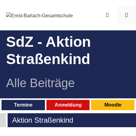
Zum
Inhalt
springen
Me
SdZ - Aktion
Straßenkind
Alle Beiträge
Termine
Anmeldung
Moodle
Aktion Straßenkind